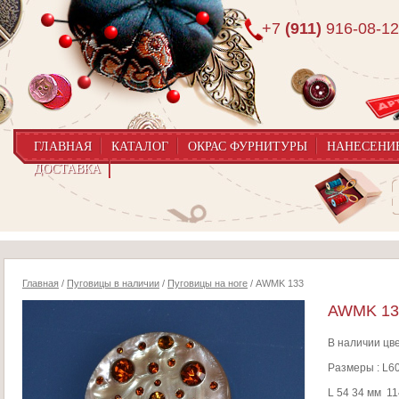
+7
(911)
916-08-12
ГЛАВНАЯ
КАТАЛОГ
ОКРАС ФУРНИТУРЫ
НАНЕСЕНИ
ДОСТАВКА
Главная
/
Пуговицы в наличии
/
Пуговицы на ноге
/ AWMK 133
AWMK 13
В наличии цве
Размеры : L60
L 54 34 мм 11