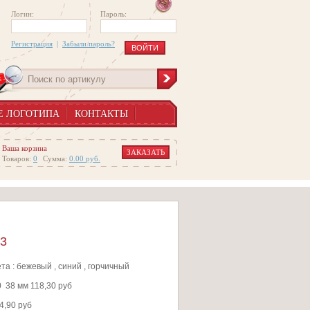
Логин:
Пароль:
Регистрация
|
Забыли пароль?
Е ЛОГОТИПА
КОНТАКТЫ
Ваша корзина
ЗАКАЗАТЬ
Товаров:
0
Сумма:
0.00
руб.
3
та : бежевый , синий , горчичный
 38 мм 118,30 руб
4,90 руб