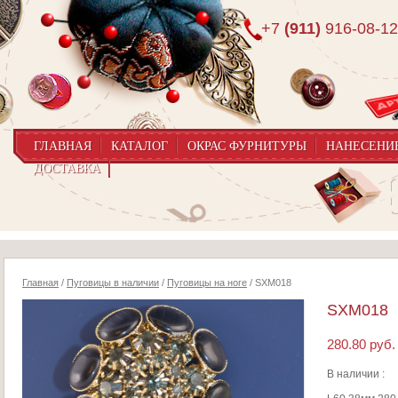
+7
(911)
916-08-12
ГЛАВНАЯ
КАТАЛОГ
ОКРАС ФУРНИТУРЫ
НАНЕСЕНИ
ДОСТАВКА
Главная
/
Пуговицы в наличии
/
Пуговицы на ноге
/ SXM018
SXM018
280.80
руб.
В наличии :