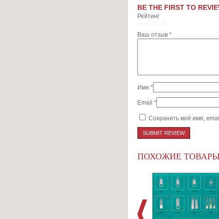
BE THE FIRST TO REVIE
Рейтинг
1
2
3
4
5
Ваш отзыв
*
Имя
*
Email
*
Сохранить моё имя, emai
ПОХОЖИЕ ТОВАР