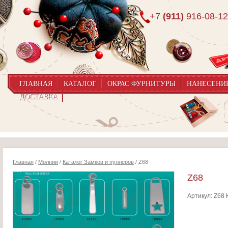
+7
(911)
916-08-12
ГЛАВНАЯ
КАТАЛОГ
ОКРАС ФУРНИТУРЫ
НАНЕСЕНИ
ДОСТАВКА
Главная
/
Молнии
/
Каталог Замков и пуллеров
/ Z68
Z68
Артикул:
Z68