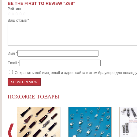
BE THE FIRST TO REVIEW “Z68”
Рейтинг
1
2
3
4
5
Ваш отзыв
*
Имя
*
Email
*
Сохранить моё имя, email и адрес сайта в этом браузере для после
ПОХОЖИЕ ТОВАРЫ