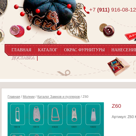
+7
(911)
916-08-12
ГЛАВНАЯ
КАТАЛОГ
ОКРАС ФУРНИТУРЫ
НАНЕСЕНИ
ДОСТАВКА
Главная
/
Молнии
/
Каталог Замков и пуллеров
/ Z60
Z60
Артикул:
Z60