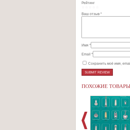
Рейтинг
1
2
3
4
5
Ваш отзыв
*
Имя
*
Email
*
Сохранить моё имя, emai
ПОХОЖИЕ ТОВАР