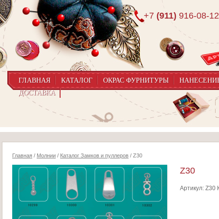
+7
(911)
916-08-12
ГЛАВНАЯ
КАТАЛОГ
ОКРАС ФУРНИТУРЫ
НАНЕСЕНИ
ДОСТАВКА
Главная
/
Молнии
/
Каталог Замков и пуллеров
/ Z30
Z30
Артикул:
Z30