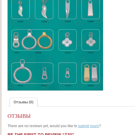
Отзывы (0)
ОТЗЫВЫ
There are no reviews yet, would you like to
submit yours
?
BE THE FIRST TO REVIEW “Z30”