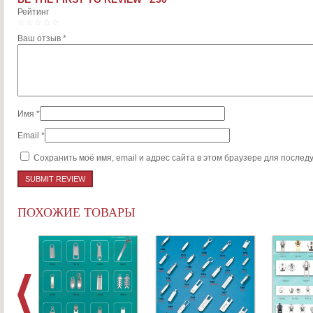
Рейтинг
1
2
3
4
5
Ваш отзыв
*
Имя
*
Email
*
Сохранить моё имя, email и адрес сайта в этом браузере для после
ПОХОЖИЕ ТОВАРЫ