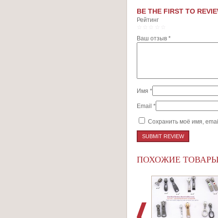
BE THE FIRST TO REVIE
Рейтинг
1
2
3
4
5
Ваш отзыв
*
Имя
*
Email
*
Сохранить моё имя, emai
ПОХОЖИЕ ТОВАР