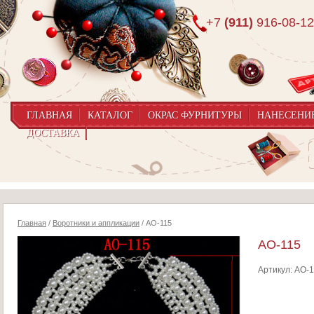
+7
(911)
916-08-12
ГЛАВНАЯ
КАТАЛОГ
ОКРАС ФУРНИТУРЫ
НАНЕСЕНИ
ДОСТАВКА
Главная
/
Воротники и аппликации
/ AO-115
AO-115
Артикул:
AO-1