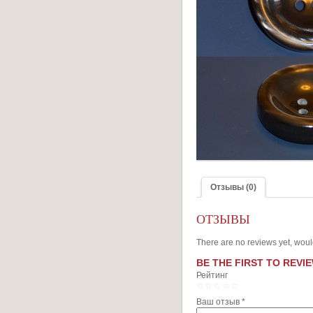
Отзывы (0)
ОТЗЫВЫ
There are no reviews yet, woul
BE THE FIRST TO REVIE
Рейтинг
1
2
3
4
5
Ваш отзыв
*