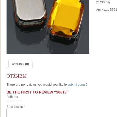
21*30mm
Артикул:
S66
Отзывы (0)
ОТЗЫВЫ
There are no reviews yet, would you like to
submit yours
?
BE THE FIRST TO REVIEW “S6613”
Рейтинг
1
2
3
4
5
Ваш отзыв
*