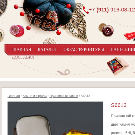
+7
(911)
916-08-12
ГЛАВНАЯ
КАТАЛОГ
ОКРАС ФУРНИТУРЫ
НАНЕСЕНИ
ДОСТАВКА
Главная
/
Камни и стразы
/
Пришивные камни
/ S6613
S6613
Пришивной к
цвет камня м
размер :6*8, 8