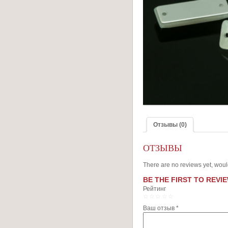
Отзывы (0)
ОТЗЫВЫ
There are no reviews yet, woul
BE THE FIRST TO REVIE
Рейтинг
1
2
3
4
5
Ваш отзыв
*