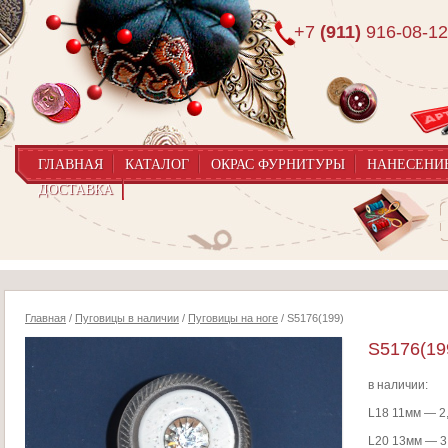
+7
(911)
916-08-12
ГЛАВНАЯ
КАТАЛОГ
ОКРАС ФУРНИТУРЫ
НАНЕСЕНИ
ДОСТАВКА
Главная
/
Пуговицы в наличии
/
Пуговицы на ноге
/ S5176(199)
S5176(19
в наличии:
L18 11мм — 2
L20 13мм — 3