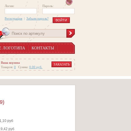
Логин:
Пароль:
Регистрация
|
Забыли пароль?
Е ЛОГОТИПА
КОНТАКТЫ
Ваша корзина
ЗАКАЗАТЬ
Товаров:
0
Сумма:
0.00
руб.
9)
1,10 руб
9,42 руб