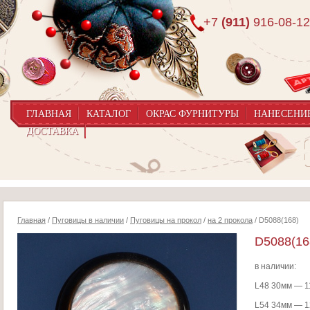
+7
(911)
916-08-12
ГЛАВНАЯ
КАТАЛОГ
ОКРАС ФУРНИТУРЫ
НАНЕСЕНИ
ДОСТАВКА
Главная
/
Пуговицы в наличии
/
Пуговицы на прокол
/
на 2 прокола
/ D5088(168)
D5088(16
в наличии:
L48 30мм — 1
L54 34мм — 1