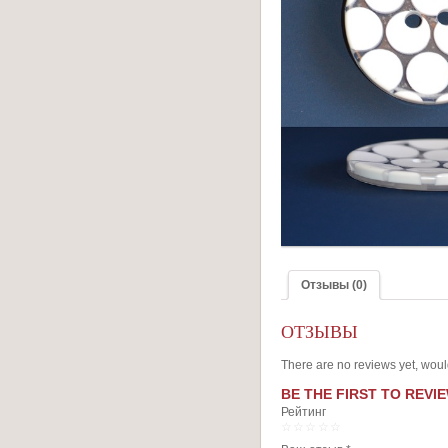
Отзывы (0)
ОТЗЫВЫ
There are no reviews yet, woul
BE THE FIRST TO REVIE
Рейтинг
1
2
3
4
5