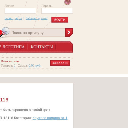
Логин:
Пароль:
Регистрация
|
Забыли пароль?
Е ЛОГОТИПА
КОНТАКТЫ
Ваша корзина
ЗАКАЗАТЬ
Товаров:
0
Сумма:
0.00
руб.
116
т быть окрашено в любой цвет.
R-13116
Категория:
Кружево ширина от 1