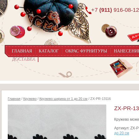
+7
(911)
916-08-12
ГЛАВНАЯ
КАТАЛОГ
ОКРАС ФУРНИТУРЫ
НАНЕСЕНИ
ДОСТАВКА
Главная
/
Кружево
/
Кружево ширина от 1 до 20 см
/ ZX-PR-13116
ZX-PR-13
Кружево може
Артикул:
ZX-P
до 20 см