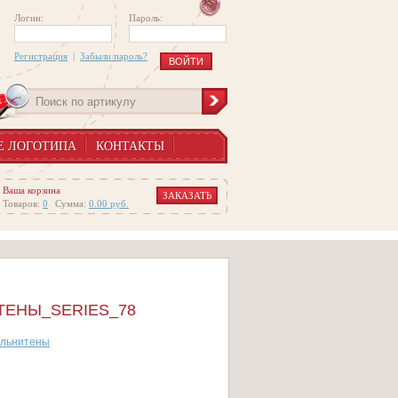
Логин:
Пароль:
Регистрация
|
Забыли пароль?
Е ЛОГОТИПА
КОНТАКТЫ
Ваша корзина
ЗАКАЗАТЬ
Товаров:
0
Сумма:
0.00
руб.
ТЕНЫ_SERIES_78
льнитены