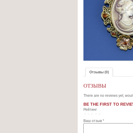
Отзывы (0)
ОТЗЫВЫ
There are no reviews yet, woul
BE THE FIRST TO REVI
Рейтинг
1
2
3
4
5
Ваш отзыв
*