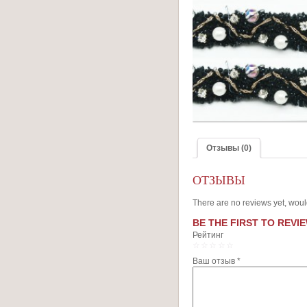
Отзывы (0)
ОТЗЫВЫ
There are no reviews yet, woul
BE THE FIRST TO REVI
Рейтинг
1
2
3
4
5
Ваш отзыв
*