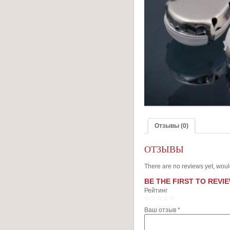
Отзывы (0)
ОТЗЫВЫ
There are no reviews yet, woul
BE THE FIRST TO REVIE
Рейтинг
1
2
3
4
5
Ваш отзыв
*