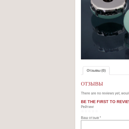
Отзывы (0)
ОТЗЫВЫ
There are no reviews yet, woul
BE THE FIRST TO REVIE
Рейтинг
1
2
3
4
5
Ваш отзыв
*