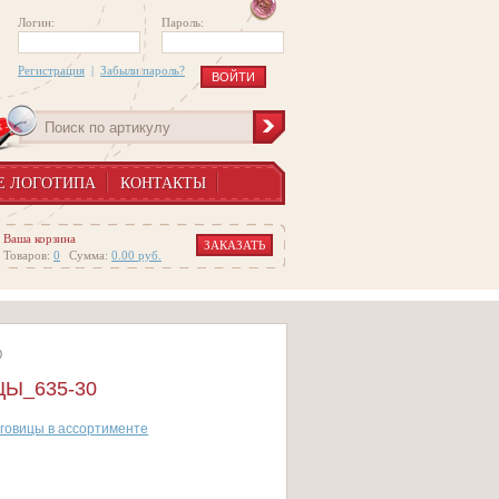
Логин:
Пароль:
Регистрация
|
Забыли пароль?
Е ЛОГОТИПА
КОНТАКТЫ
Ваша корзина
ЗАКАЗАТЬ
Товаров:
0
Сумма:
0.00
руб.
0
Ы_635-30
говицы в ассортименте