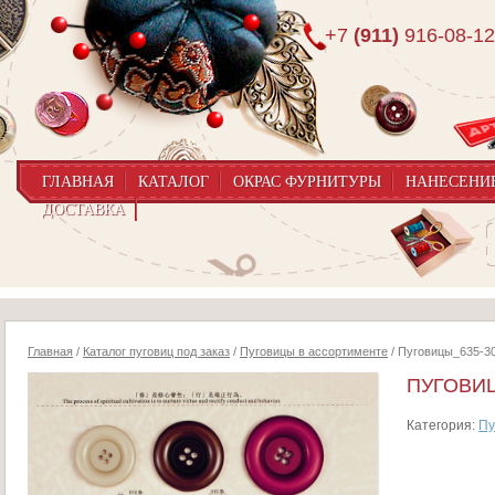
+7
(911)
916-08-12
ГЛАВНАЯ
КАТАЛОГ
ОКРАС ФУРНИТУРЫ
НАНЕСЕНИ
ДОСТАВКА
Главная
/
Каталог пуговиц под заказ
/
Пуговицы в ассортименте
/ Пуговицы_635-3
ПУГОВИЦ
Категория:
Пу