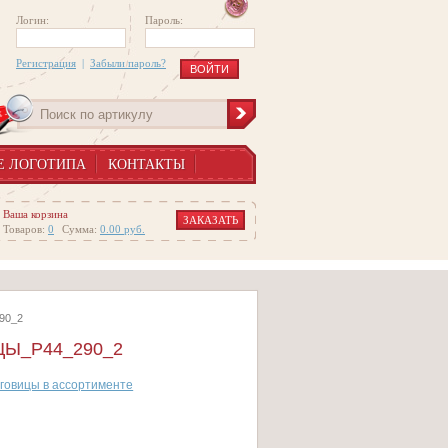
Логин:
Пароль:
Регистрация
|
Забыли пароль?
Е ЛОГОТИПА
КОНТАКТЫ
Ваша корзина
ЗАКАЗАТЬ
Товаров:
0
Сумма:
0.00
руб.
90_2
Ы_P44_290_2
говицы в ассортименте