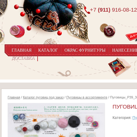
+7
(911)
916-08-12
ГЛАВНАЯ
КАТАЛОГ
ОКРАС ФУРНИТУРЫ
НАНЕСЕНИ
ДОСТАВКА
Главная
/
Каталог пуговиц под заказ
/
Пуговицы в ассортименте
/ Пуговицы_P39_3
ПУГОВИЦ
Категория:
Пу