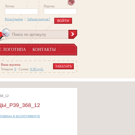
Логин:
Пароль:
Регистрация
|
Забыли пароль?
Е ЛОГОТИПА
КОНТАКТЫ
Ваша корзина
ЗАКАЗАТЬ
Товаров:
0
Сумма:
0.00
руб.
68_12
Ы_P39_368_12
говицы в ассортименте