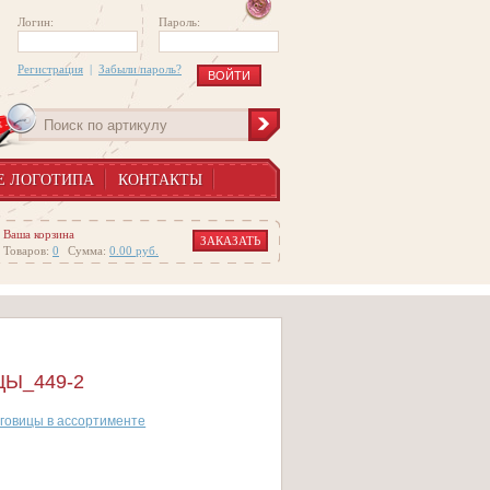
Логин:
Пароль:
Регистрация
|
Забыли пароль?
Е ЛОГОТИПА
КОНТАКТЫ
Ваша корзина
ЗАКАЗАТЬ
Товаров:
0
Сумма:
0.00
руб.
Ы_449-2
говицы в ассортименте