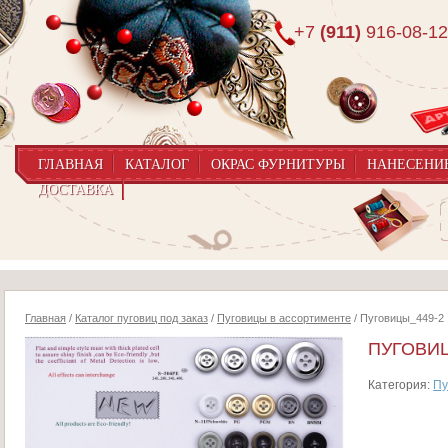
+7
(911)
916-08-12
ГЛАВНАЯ
КАТАЛОГ
ОКРАС ФУРНИТУРЫ
НАНЕСЕНИ
ДОСТАВКА
Главная
/
Каталог пуговиц под заказ
/
Пуговицы в ассортименте
/ Пуговицы_449-2
ПУГОВИЦ
Категория:
Пу