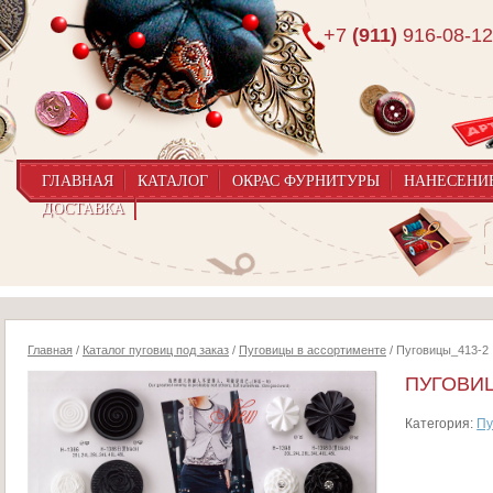
+7
(911)
916-08-12
ГЛАВНАЯ
КАТАЛОГ
ОКРАС ФУРНИТУРЫ
НАНЕСЕНИ
ДОСТАВКА
Главная
/
Каталог пуговиц под заказ
/
Пуговицы в ассортименте
/ Пуговицы_413-2
ПУГОВИЦ
Категория:
Пу