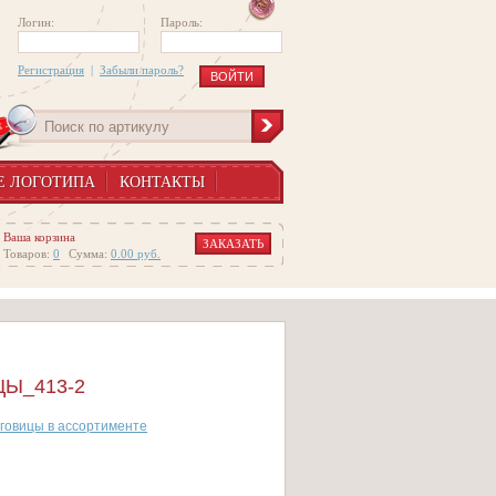
Логин:
Пароль:
Регистрация
|
Забыли пароль?
Е ЛОГОТИПА
КОНТАКТЫ
Ваша корзина
ЗАКАЗАТЬ
Товаров:
0
Сумма:
0.00
руб.
Ы_413-2
говицы в ассортименте