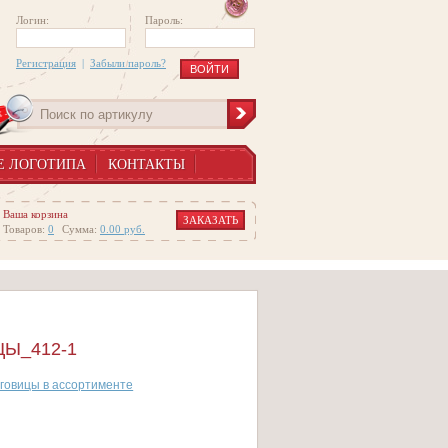
Логин:
Пароль:
Регистрация
|
Забыли пароль?
Е ЛОГОТИПА
КОНТАКТЫ
Ваша корзина
ЗАКАЗАТЬ
Товаров:
0
Сумма:
0.00
руб.
Ы_412-1
говицы в ассортименте