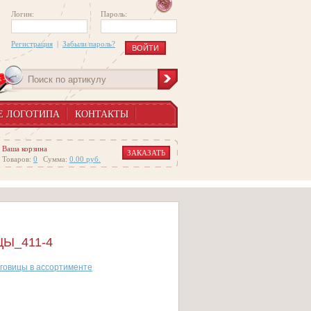
Логин:
Пароль:
Регистрация
|
Забыли пароль?
Е ЛОГОТИПА
КОНТАКТЫ
Ваша корзина
ЗАКАЗАТЬ
Товаров:
0
Сумма:
0.00
руб.
Ы_411-4
говицы в ассортименте