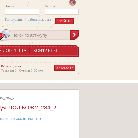
Логин:
Пароль:
Регистрация
|
Забыли пароль?
Е ЛОГОТИПА
КОНТАКТЫ
Ваша корзина
ЗАКАЗАТЬ
Товаров:
0
Сумма:
0.00
руб.
ожу_284_2
ЦЫ-ПОД КОЖУ_284_2
говицы в ассортименте