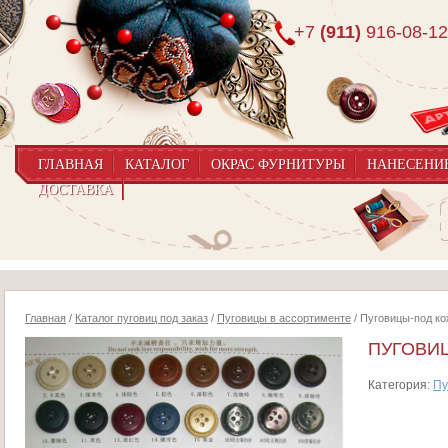
+7
(911)
916-08-12
ГЛАВНАЯ
КАТАЛОГ
ОКРАС ФУРНИТУРЫ
НАНЕСЕНИ
ДОСТАВКА
Главная
/
Каталог пуговиц под заказ
/
Пуговицы в ассортименте
/ Пуговицы-под к
ПУГОВИ
Категория:
Пу