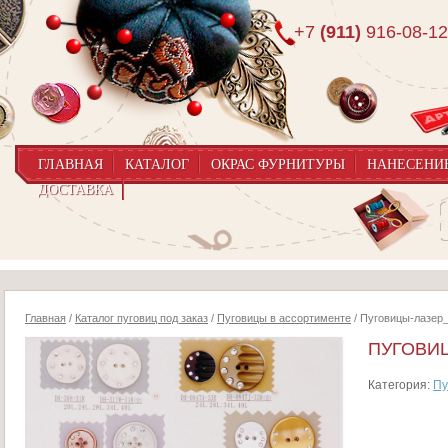
+7
(911)
916-08-12
ГЛАВНАЯ
КАТАЛОГ
ОКРАС ФУРНИТУРЫ
НАНЕСЕНИ
ДОСТАВКА
Главная
/
Каталог пуговиц под заказ
/
Пуговицы в ассортименте
/ Пуговицы-лазер
ПУГОВИЦ
Категория:
Пу