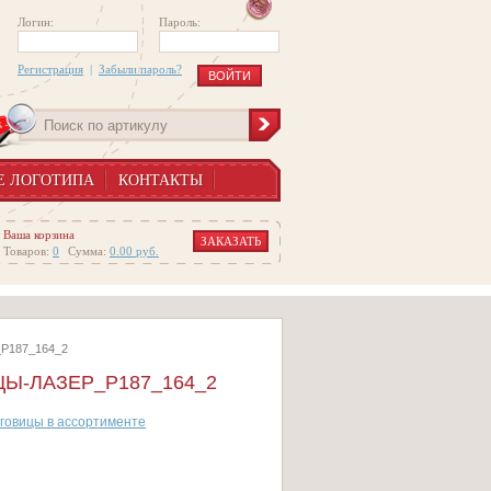
Логин:
Пароль:
Регистрация
|
Забыли пароль?
Е ЛОГОТИПА
КОНТАКТЫ
Ваша корзина
ЗАКАЗАТЬ
Товаров:
0
Сумма:
0.00
руб.
_P187_164_2
Ы-ЛАЗЕР_P187_164_2
говицы в ассортименте