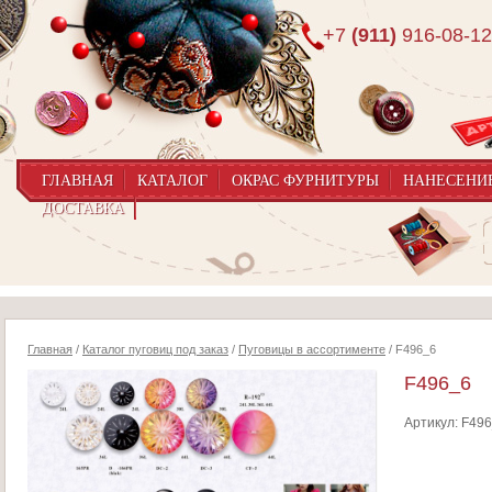
+7
(911)
916-08-12
ГЛАВНАЯ
КАТАЛОГ
ОКРАС ФУРНИТУРЫ
НАНЕСЕНИ
ДОСТАВКА
Главная
/
Каталог пуговиц под заказ
/
Пуговицы в ассортименте
/ F496_6
F496_6
Артикул:
F49