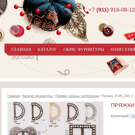
+7
(911)
916-08-12
ГЛАВНАЯ
КАТАЛОГ
ОКРАС ФУРНИТУРЫ
НАНЕСЕНИ
ДОСТАВКА
Главная
/
Каталог фурнитуры
/
Пряжки, кольца, полукольца
/ Пряжки_P195_260_2
ПРЯЖКИ_
Категория:
Пр