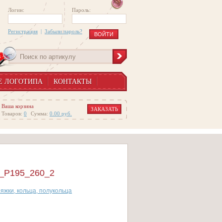
Логин:
Пароль:
Регистрация
|
Забыли пароль?
Е ЛОГОТИПА
КОНТАКТЫ
Ваша корзина
ЗАКАЗАТЬ
Товаров:
0
Сумма:
0.00
руб.
P195_260_2
яжки, кольца, полукольца