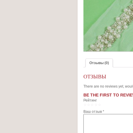
Отзывы (0)
ОТЗЫВЫ
There are no reviews yet, woul
BE THE FIRST TO REVI
Рейтинг
1
2
3
4
5
Ваш отзыв
*