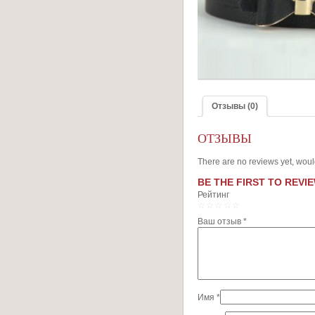
Отзывы (0)
ОТЗЫВЫ
There are no reviews yet, woul
BE THE FIRST TO REVIE
Рейтинг
1
2
3
4
5
Ваш отзыв
*
Имя
*