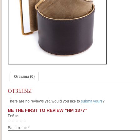
Отзывы (0)
ОТЗЫВЫ
There are no reviews yet, would you like to
submit yours
?
BE THE FIRST TO REVIEW “HM 1377”
Рейтинг
1
2
3
4
5
Ваш отзыв
*