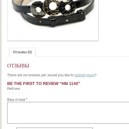
Отзывы (0)
ОТЗЫВЫ
There are no reviews yet, would you like to
submit yours
?
BE THE FIRST TO REVIEW “HM 1140”
Рейтинг
1
2
3
4
5
Ваш отзыв
*