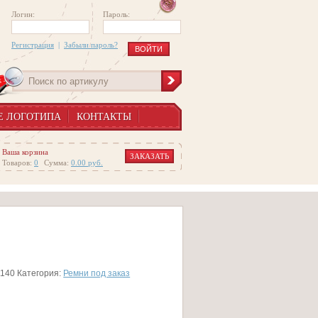
Логин:
Пароль:
Регистрация
|
Забыли пароль?
Е ЛОГОТИПА
КОНТАКТЫ
Ваша корзина
ЗАКАЗАТЬ
Товаров:
0
Сумма:
0.00
руб.
1140
Категория:
Ремни под заказ