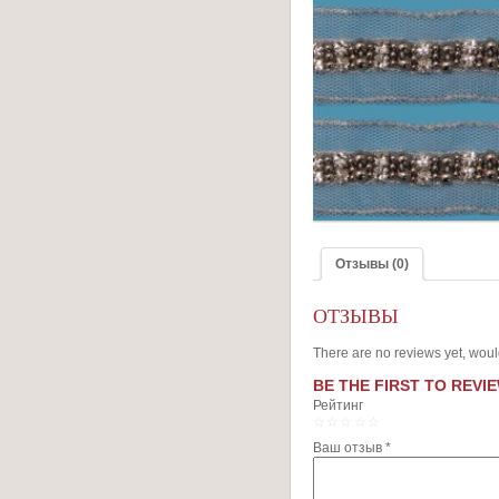
Отзывы (0)
ОТЗЫВЫ
There are no reviews yet, woul
BE THE FIRST TO REVIE
Рейтинг
1
2
3
4
5
Ваш отзыв
*