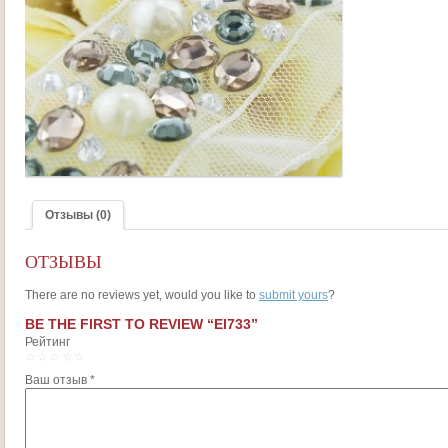
Отзывы (0)
ОТЗЫВЫ
There are no reviews yet, would you like to
submit yours
?
BE THE FIRST TO REVIEW “EI733”
Рейтинг
1
2
3
4
5
Ваш отзыв
*