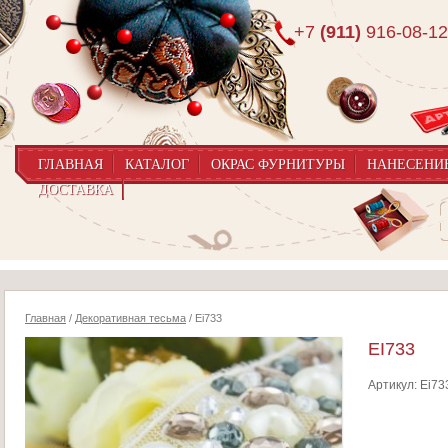
+7
(911)
916-08-12
ГЛАВНАЯ
КАТАЛОГ
ОКРАС ФУРНИТУРЫ
НАНЕСЕНИ
ДОСТАВКА
Главная
/
Декоративная тесьма
/ Ei733
EI733
Артикул:
Ei73