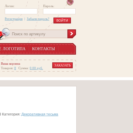
Логин:
Пароль:
Регистрация
|
Забыли пароль?
Е ЛОГОТИПА
КОНТАКТЫ
Ваша корзина
ЗАКАЗАТЬ
Товаров:
0
Сумма:
0.00
руб.
3
Категория:
Декоративная тесьма