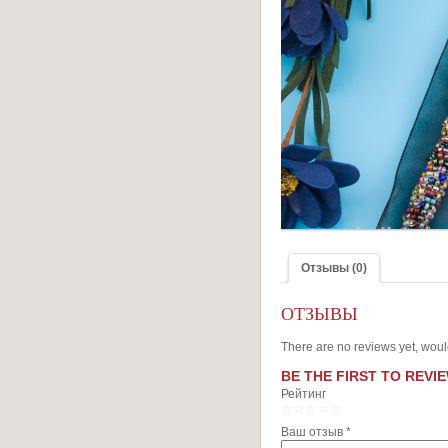
Отзывы (0)
ОТЗЫВЫ
There are no reviews yet, woul
BE THE FIRST TO REVIE
Рейтинг
1
2
3
4
5
Ваш отзыв
*