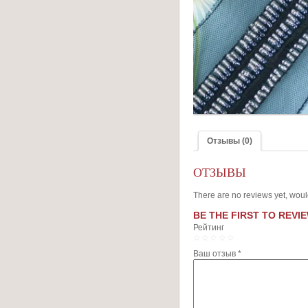
Отзывы (0)
ОТЗЫВЫ
There are no reviews yet, woul
BE THE FIRST TO REVIE
Рейтинг
1
2
3
4
5
Ваш отзыв
*