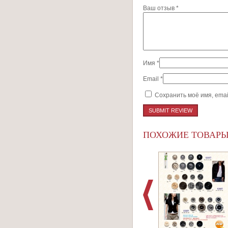
1
2
3
4
5
Ваш отзыв
*
Имя
*
Email
*
Сохранить моё имя, emai
ПОХОЖИЕ ТОВАР