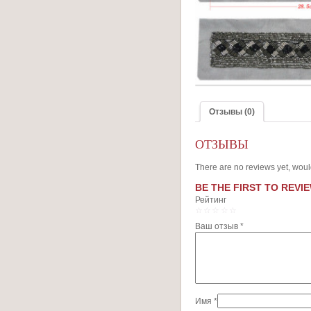
Отзывы (0)
ОТЗЫВЫ
There are no reviews yet, woul
BE THE FIRST TO REVIE
Рейтинг
1
2
3
4
5
Ваш отзыв
*
Имя
*