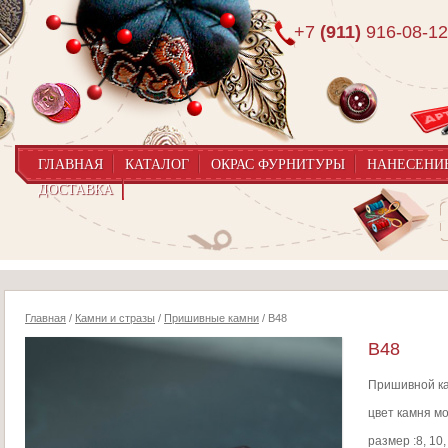
+7
(911)
916-08-12
ГЛАВНАЯ
КАТАЛОГ
ОКРАС ФУРНИТУРЫ
НАНЕСЕНИ
ДОСТАВКА
Главная
/
Камни и стразы
/
Пришивные камни
/ B48
B48
Пришивной к
цвет камня м
размер :8, 10,