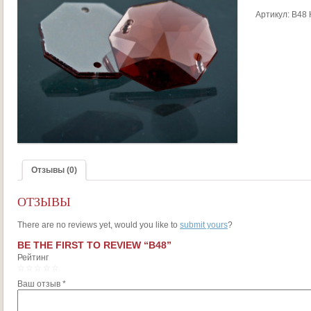
Артикул:
B48
Отзывы (0)
ОТЗЫВЫ
There are no reviews yet, would you like to
submit yours
?
BE THE FIRST TO REVIEW “B48”
Рейтинг
1
2
3
4
5
Ваш отзыв
*