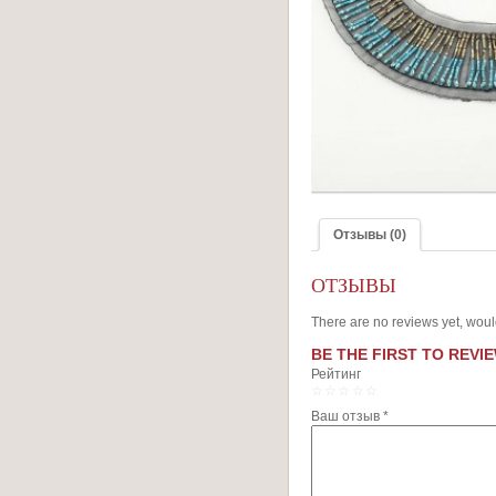
Отзывы (0)
ОТЗЫВЫ
There are no reviews yet, woul
BE THE FIRST TO REVIE
Рейтинг
1
2
3
4
5
Ваш отзыв
*