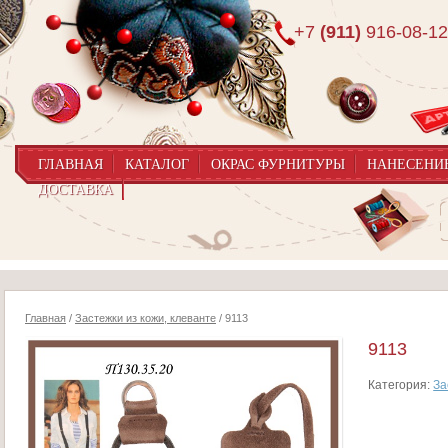
+7
(911)
916-08-12
ГЛАВНАЯ
КАТАЛОГ
ОКРАС ФУРНИТУРЫ
НАНЕСЕНИ
ДОСТАВКА
Главная
/
Застежки из кожи, клеванте
/ 9113
9113
Категория:
За