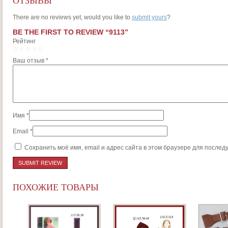
ОТЗЫВЫ
There are no reviews yet, would you like to
submit yours
?
BE THE FIRST TO REVIEW “9113”
Рейтинг
1
2
3
4
5
Ваш отзыв
*
Имя
*
Email
*
Сохранить моё имя, email и адрес сайта в этом браузере для после
ПОХОЖИЕ ТОВАРЫ