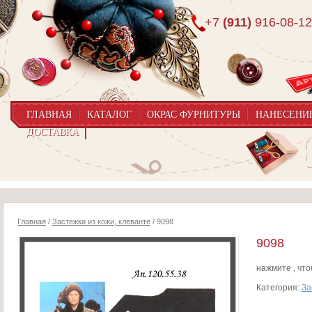
+7
(911)
916-08-12
ГЛАВНАЯ
КАТАЛОГ
ОКРАС ФУРНИТУРЫ
НАНЕСЕНИ
ДОСТАВКА
Главная
/
Застежки из кожи, клеванте
/ 9098
9098
нажмите , чт
Категория:
За