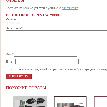
ОТЗЫВЫ
There are no reviews yet, would you like to
submit yours
?
BE THE FIRST TO REVIEW “9098”
Рейтинг
1
2
3
4
5
Ваш отзыв
*
Имя
*
Email
*
Сохранить моё имя, email и адрес сайта в этом браузере для после
ПОХОЖИЕ ТОВАРЫ