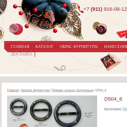
+7
(911)
916-08-12
ГЛАВНАЯ
КАТАЛОГ
ОКРАС ФУРНИТУРЫ
НАНЕСЕНИ
ДОСТАВКА
Главная
/
Каталог фурнитуры
/
Пряжки, кольца, полукольца
/ D504_6
D504_6
Категория:
Пр