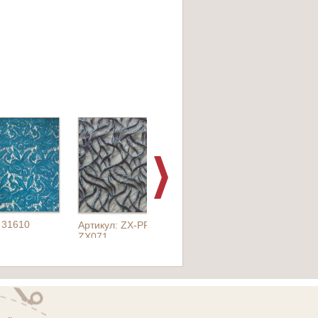
 31610
Артикул: ZX-PR-
ZX071