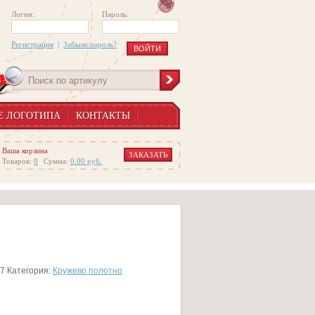
Логин:
Пароль:
Регистрация
|
Забыли пароль?
Е ЛОГОТИПА
КОНТАКТЫ
Ваша корзина
ЗАКАЗАТЬ
Товаров:
0
Сумма:
0.00
руб.
57
Категория:
Кружево полотно