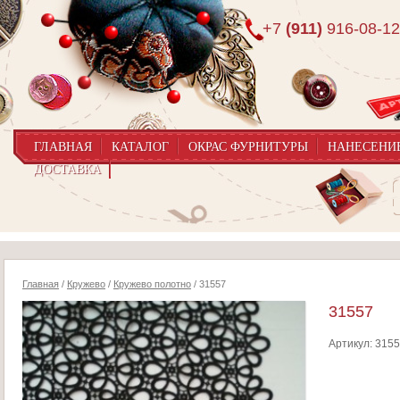
+7
(911)
916-08-12
ГЛАВНАЯ
КАТАЛОГ
ОКРАС ФУРНИТУРЫ
НАНЕСЕНИ
ДОСТАВКА
Главная
/
Кружево
/
Кружево полотно
/ 31557
31557
Артикул:
315