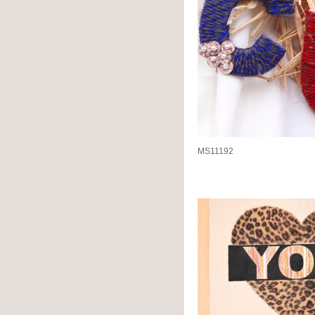
MS11192